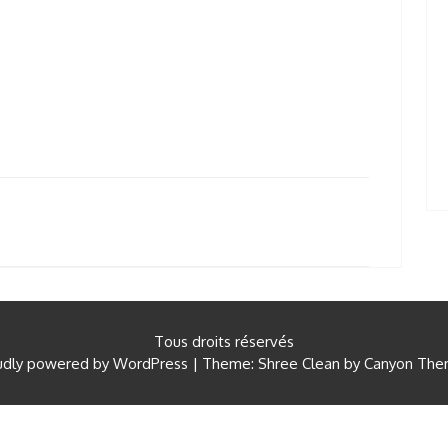
Tous droits réservés
udly powered by WordPress
|
Theme: Shree Clean by
Canyon The